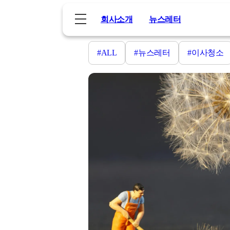
콘
텐
회사소개
뉴스레터
츠
로
바
로
가
#ALL
#뉴스레터
#이사청소
기