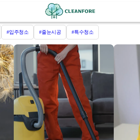
#입주청소
#줄눈시공
#특수청소