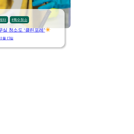
레터
#특수청소
무실 청소도 ‘클린포레’
11월 15일