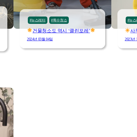
#뉴스레터
#특수청소
#뉴스
건물청소도 역시 ‘클린포레’
사
2024년 03월 04일
2023년 