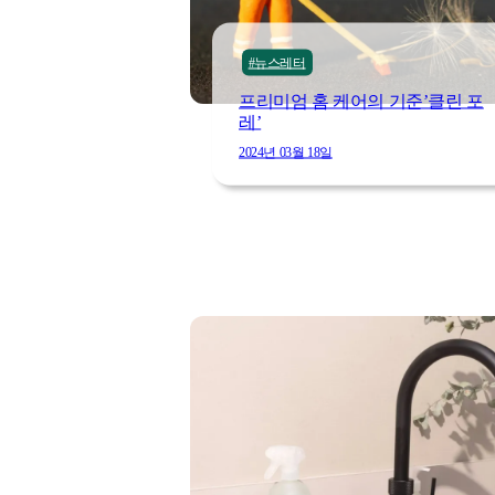
#뉴스레터
프리미엄 홈 케어의 기준’클린 포
레’
2024년 03월 18일