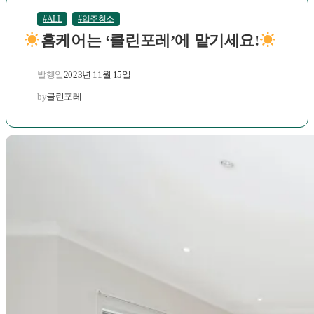
#ALL
#입주청소
홈케어는 ‘클린포레’에 맡기세요!
2023년 11월 15일
발행일
by
클린포레