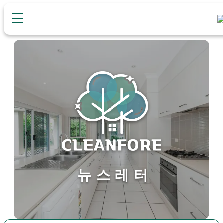
콘
텐
츠
로
바
로
가
기
뉴스레터